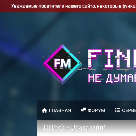
Уважаемые посетители нашего сайта, некоторые функ
ГЛАВНАЯ
ФОРУМ
СЕРВ
HiTech - Ваааааайп!