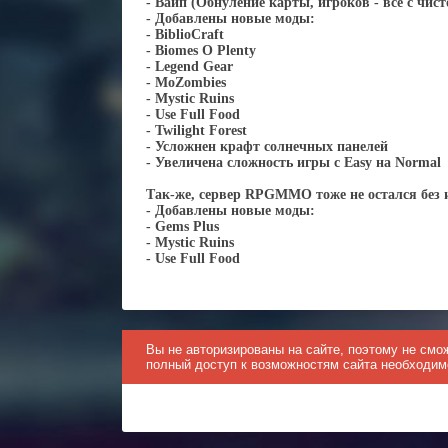
- Вайп (Обнуление карты, игроков - все с чист
- Добавлены новые моды:
- BiblioCraft
- Biomes O Plenty
- Legend Gear
- MoZombies
- Mystic Ruins
- Use Full Food
- Twilight Forest
- Усложнен крафт солнечных панелей
- Увеличена сложность игры с Easy на Normal
Так-же, сервер RPGMMO тоже не остался без 
- Добавлены новые моды:
- Gems Plus
- Mystic Ruins
- Use Full Food
Вы не авторизированы на сайте, поэтому не смо
полный доступ к возможностям сайта необходи