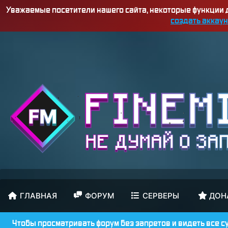
Уважаемые посетители нашего сайта, некоторые функции
создать аккаун
ГЛАВНАЯ
ФОРУМ
СЕРВЕРЫ
ДОН
Чтобы просматривать форум без запретов и видеть все с