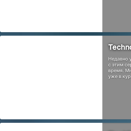
Techn
Недавно у
с этим с
время. Мн
уже в кур