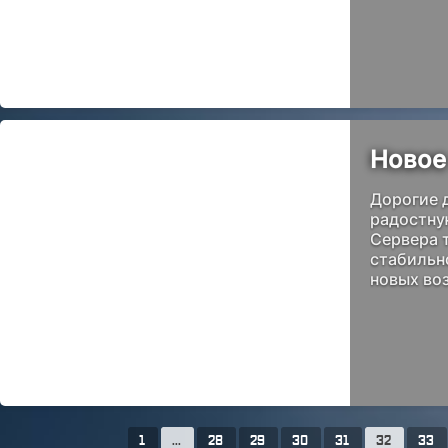
Новое
Дорогие 
радостную
Сервера 
стабильн
новых во
1
...
28
29
30
31
32
33