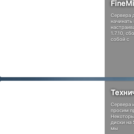
FineMi
Сервера 
начинать 
настраив
1.7.10, с
собой с
Техни
Сервера и
просим п
Некоторы
диски на 
мы